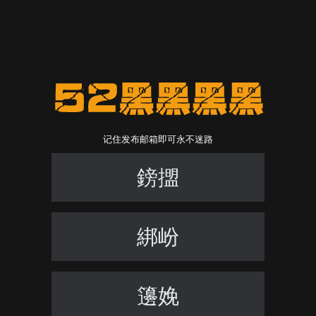
记住发布邮箱即可永不迷路
鎊擝
綁岎
籩娩